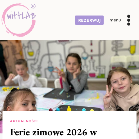
Przejdź
do
treści
menu
REZERWUJ
AKTUALNOŚCI
Ferie zimowe 2026 w