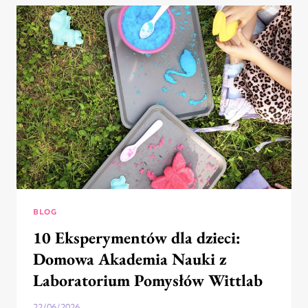
NASZEJ
PRACY?
ZAPRASZAM
DO
LEKTURY
NASZYCH
ARTYKUŁÓW
NA
MEDIUM.COM
BLOG
10 Eksperymentów dla dzieci:
Domowa Akademia Nauki z
Laboratorium Pomysłów Wittlab
22/06/2026