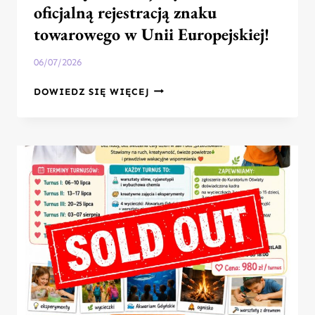
oficjalną rejestracją znaku
towarowego w Unii Europejskiej!
06/07/2026
Z
DOWIEDZ SIĘ WIĘCEJ
DUMĄ
INFORMUJEMY:
WITTLAB®
Z
OFICJALNĄ
REJESTRACJĄ
ZNAKU
TOWAROWEGO
W
UNII
EUROPEJSKIEJ!