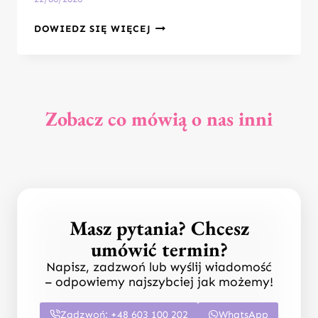
10
DOWIEDZ SIĘ WIĘCEJ
EKSPERYMENTÓW
DLA
DZIECI:
DOMOWA
AKADEMIA
Zobacz co mówią o nas inni
NAUKI
Z
LABORATORIUM
POMYSŁÓW
WITTLAB
Masz pytania? Chcesz
umówić termin?
Napisz, zadzwoń lub wyślij wiadomość
– odpowiemy najszybciej jak możemy!
Zadzwoń: +48 603 100 202
WhatsApp