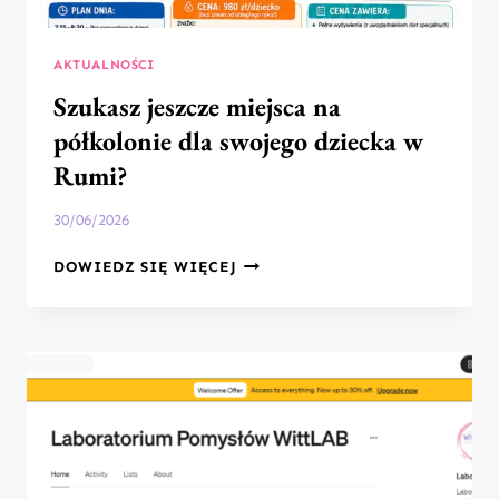
AKTUALNOŚCI
Szukasz jeszcze miejsca na
półkolonie dla swojego dziecka w
Rumi?
30/06/2026
SZUKASZ
DOWIEDZ SIĘ WIĘCEJ
JESZCZE
MIEJSCA
NA
PÓŁKOLONIE
DLA
SWOJEGO
DZIECKA
W
RUMI?