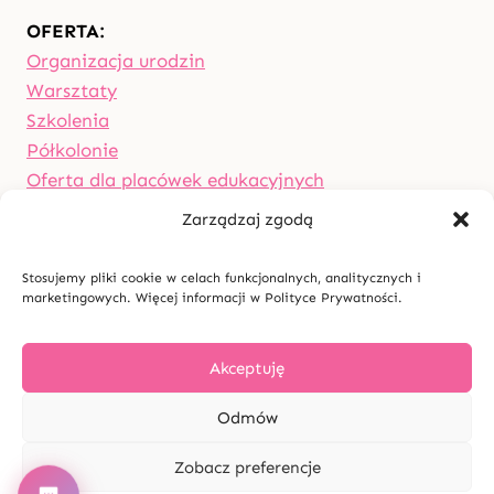
OFERTA:
Organizacja urodzin
Warsztaty
Szkolenia
Półkolonie
Oferta dla placówek edukacyjnych
Zarządzaj zgodą
INFORMACJE:
Stosujemy pliki cookie w celach funkcjonalnych, analitycznych i
marketingowych. Więcej informacji w Polityce Prywatności.
Częste pytania
Polityka prywatności
Akceptuję
Odmów
© 2026 WittLab® Rumia | Urodziny i warsztaty
Zobacz preferencje
dla dzieci , Szkolenia dla dorosłych | Realizacja: