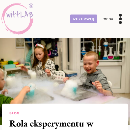
Przejdź
do
treści
menu
REZERWUJ
BLOG
Rola eksperymentu w