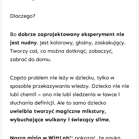
Dlaczego?
Bo
dobrze zaprojektowany eksperyment nie
jest nudny
. Jest kolorowy, głośny, zaskakujący.
Tworzy coś, co można dotknąć, zobaczyć,
zabrać do domu.
Często problem nie leży w dziecku, tylko w
sposobie przekazywania wiedzy. Dziecko nie nie
lubi chemii – ono nie lubi siedzenia w ławce i
słuchania definicji. Ale to samo dziecko
uwielbia tworzyć magiczne mikstury,
wybuchające wulkany i świecący slime
.
Nasza misja w WittLab
:
pokazać, że nauka
®