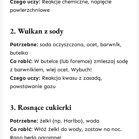
Czego uczy:
Reakcje chemiczne, napięcie
powierzchniowe
2. Wulkan z sody
Potrzebne:
soda oczyszczona, ocet, barwnik,
butelka
Co robić:
W butelce (lub foremce) zmieszaj sodę
z barwnikiem, wlej ocet. Wybuch!
Czego uczy:
Reakcja kwasu z zasadą,
powstawanie gazu
3. Rosnące cukierki
Potrzebne:
żelki (np. Haribo), woda
Co robić:
Włóż żelki do wody, zostaw na noc.
Rano będą ogromne!