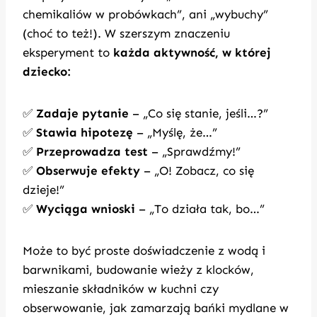
chemikaliów w probówkach”, ani „wybuchy”
(choć to też!). W szerszym znaczeniu
eksperyment to
każda aktywność, w której
dziecko:
✅
Zadaje pytanie
– „Co się stanie, jeśli…?”
✅
Stawia hipotezę
– „Myślę, że…”
✅
Przeprowadza test
– „Sprawdźmy!”
✅
Obserwuje efekty
– „O! Zobacz, co się
dzieje!”
✅
Wyciąga wnioski
– „To działa tak, bo…”
Może to być proste doświadczenie z wodą i
barwnikami, budowanie wieży z klocków,
mieszanie składników w kuchni czy
obserwowanie, jak zamarzają bańki mydlane w