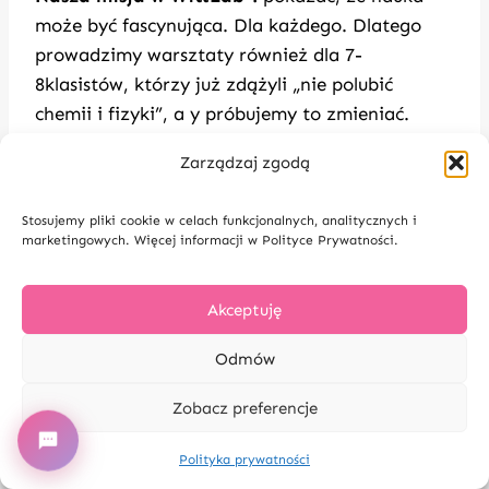
może być fascynująca. Dla każdego. Dlatego
prowadzimy warsztaty również dla 7-
8klasistów, którzy już zdążyli „nie polubić
chemii i fizyki”, a y próbujemy to zmieniać.
Zarządzaj zgodą
Podsumowanie – dlaczego warto
Stosujemy pliki cookie w celach funkcjonalnych, analitycznych i
marketingowych. Więcej informacji w Polityce Prywatności.
inwestować w eksperymenty?
Akceptuję
✅
Rozwijają myślenie krytyczne i naukowe
✅
Budują pewność siebie i poczucie
Odmów
sprawczości
✅
Uczą wytrwałości i radzenia sobie z
Zobacz preferencje
porażką
Polityka prywatności
✅
Angażują wszystkie zmysły – nauka jest