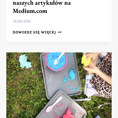
naszych artykułów na
Medium.com
26/06/2026
CHCESZ
DOWIEDZ SIĘ WIĘCEJ
POZNAĆ
BLIŻEJ
TAJNIKI
NASZEJ
PRACY?
ZAPRASZAM
DO
LEKTURY
NASZYCH
ARTYKUŁÓW
NA
MEDIUM.COM