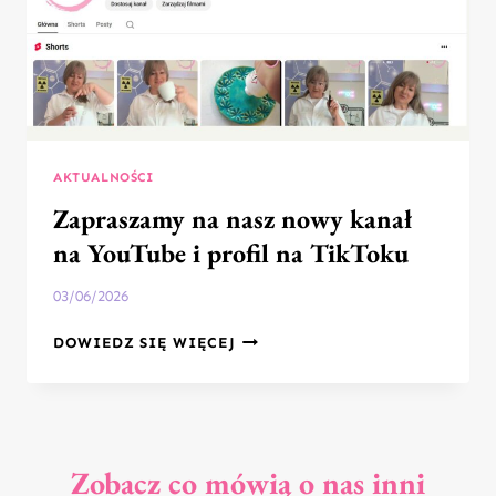
AKTUALNOŚCI
Zapraszamy na nasz nowy kanał
na YouTube i profil na TikToku
03/06/2026
ZAPRASZAMY
DOWIEDZ SIĘ WIĘCEJ
NA
NASZ
NOWY
KANAŁ
NA
Zobacz co mówią o nas inni
YOUTUBE