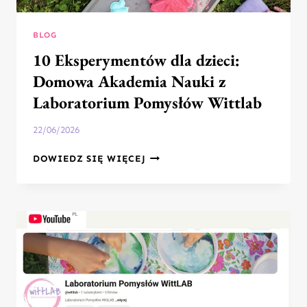
BLOG
10 Eksperymentów dla dzieci:
Domowa Akademia Nauki z
Laboratorium Pomysłów Wittlab
22/06/2026
10
DOWIEDZ SIĘ WIĘCEJ
EKSPERYMENTÓW
DLA
DZIECI:
DOMOWA
AKADEMIA
NAUKI
Z
LABORATORIUM
POMYSŁÓW
WITTLAB