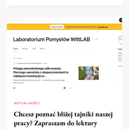
INFORMUJEMY:
WITTLAB®
Z
OFICJALNĄ
REJESTRACJĄ
ZNAKU
TOWAROWEGO
W
UNII
EUROPEJSKIEJ!
AKTUALNOŚCI
Chcesz poznać bliżej tajniki naszej
pracy? Zapraszam do lektury