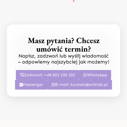
I
PROFIL
NA
TIKTOKU
Masz pytania? Chcesz
umówić termin?
Napisz, zadzwoń lub wyślij wiadomość
– odpowiemy najszybciej jak możemy!
Zadzwoń: +48 603 100 202
WhatsApp
Messenger
E-mail:
kontakt@wittlab.pl